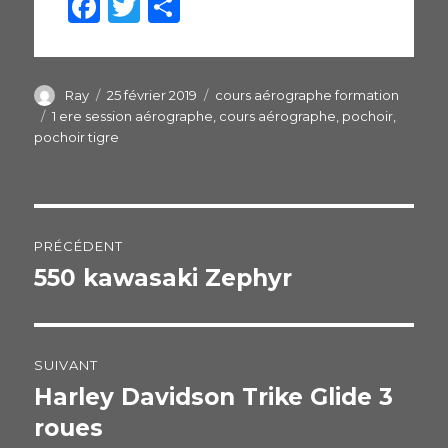
F
T
P
a
w
ar
c
itt
ta
e
er
g
Auteur
Ray
Publié
25 février 2019
Catégories
cours aérographe formation
le
Étiquettes
1 ere session aérographe
,
cours aérographe
,
pochoir
,
b
er
pochoir tigre
o
o
k
Navigation
PRÉCÉDENT
de
550 kawasaki Zephyr
Publication
précédente :
l’article
SUIVANT
Harley Davidson Trike Glide 3
Publication
roues
suivante :