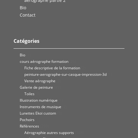
aérographe partie 2
Bio
Contact
Catégories
Bio
(1)
cours aérographe formation
(25)
Fiche descriptive de la formation
(2)
peinture-aerographe-sur-casque-impression-3d
(1)
Vente aérographe
(3)
Galerie de peinture
(81)
Toiles
(9)
Illustration numérique
(1)
Instruments de musique
(2)
Lunettes Ekoï custom
(5)
Pochoirs
(1)
Références
(239)
Aérographie autres supports
(149)