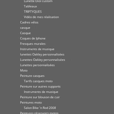
Lunette Ekoï custom
(4)
Tableaux
(10)
TRIPTYQUES
(3)
Vidéo de mes réalisation
(77)
Cadres vélos
(14)
casque
(21)
Casque
(27)
Coques de Iphone
(1)
Fresques murales
(4)
Instruments de musique
(4)
lunettes Oakley personnalisées
(1)
Lunettes Oakley personnalisées
(1)
Lunettes personnalisées
(4)
Moto
(33)
Peinture casques
(30)
Tarifs casques moto
(2)
Peinture sur autres supports
(44)
Instruments de musique
(4)
Peinture sur blouson de cuir
(6)
Peintures moto
(95)
Salon Bike 'n Rod 2008
(36)
Peintures réservoirs motos
(45)