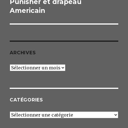
Punisher et drapeau
suivante :
Americain
ARCHIVES
Archives
CATÉGORIES
Catégories