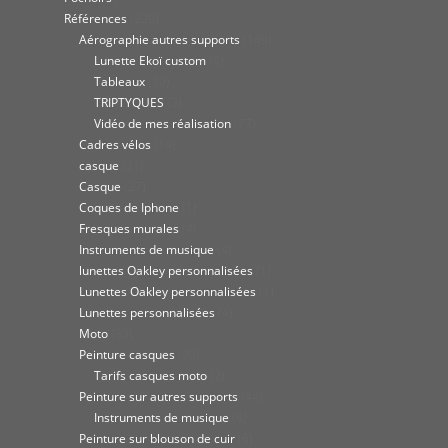
Références
(239)
Aérographie autres supports
(149)
Lunette Ekoï custom
(4)
Tableaux
(10)
TRIPTYQUES
(3)
Vidéo de mes réalisation
(77)
Cadres vélos
(14)
casque
(21)
Casque
(27)
Coques de Iphone
(1)
Fresques murales
(4)
Instruments de musique
(4)
lunettes Oakley personnalisées
(1)
Lunettes Oakley personnalisées
(1)
Lunettes personnalisées
(4)
Moto
(33)
Peinture casques
(30)
Tarifs casques moto
(2)
Peinture sur autres supports
(44)
Instruments de musique
(4)
Peinture sur blouson de cuir
(6)