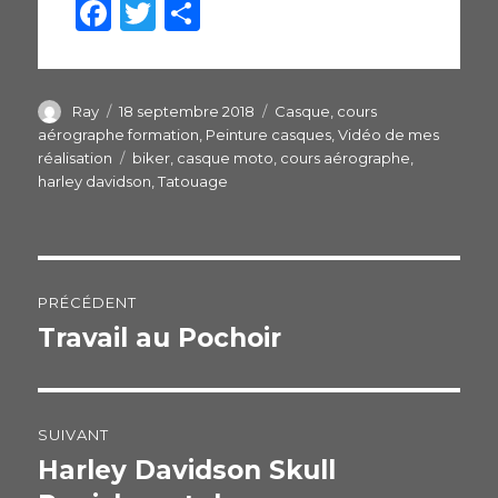
F
T
P
a
w
ar
c
itt
ta
e
er
g
Auteur
Ray
Publié
18 septembre 2018
Catégories
Casque
,
cours
le
aérographe formation
,
Peinture casques
,
Vidéo de mes
b
er
réalisation
Étiquettes
biker
,
casque moto
,
cours aérographe
,
o
harley davidson
,
Tatouage
o
k
Navigation
PRÉCÉDENT
de
Travail au Pochoir
Publication
précédente :
l’article
SUIVANT
Harley Davidson Skull
Publication