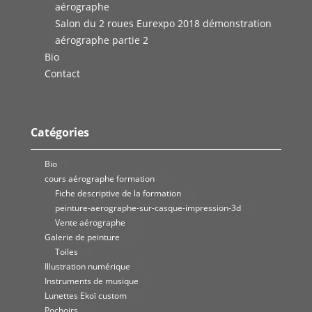
aérographe
Salon du 2 roues Eurexpo 2018 démonstration
aérographe partie 2
Bio
Contact
Catégories
Bio
(1)
cours aérographe formation
(25)
Fiche descriptive de la formation
(2)
peinture-aerographe-sur-casque-impression-3d
(1)
Vente aérographe
(3)
Galerie de peinture
(81)
Toiles
(9)
Illustration numérique
(1)
Instruments de musique
(2)
Lunettes Ekoï custom
(5)
Pochoirs
(1)