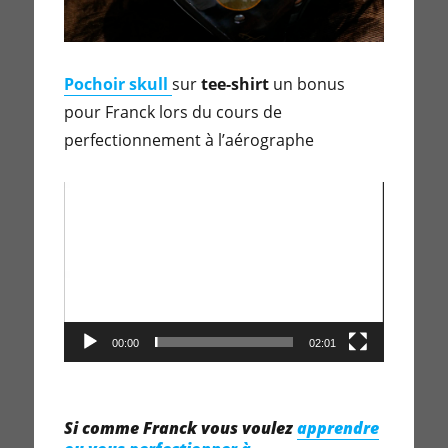
Pochoir skull
sur
tee-shirt
un bonus
pour Franck lors du cours de
perfectionnement à l’aérographe
Lecteur
vidéo
00:00
02:01
Si comme Franck vous voulez
apprendre