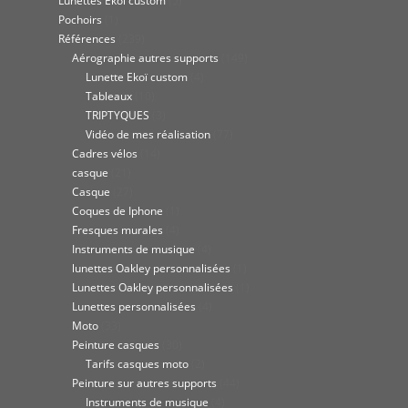
Lunettes Ekoï custom
(5)
Pochoirs
(1)
Références
(239)
Aérographie autres supports
(149)
Lunette Ekoï custom
(4)
Tableaux
(10)
TRIPTYQUES
(3)
Vidéo de mes réalisation
(77)
Cadres vélos
(14)
casque
(21)
Casque
(27)
Coques de Iphone
(1)
Fresques murales
(4)
Instruments de musique
(4)
lunettes Oakley personnalisées
(1)
Lunettes Oakley personnalisées
(1)
Lunettes personnalisées
(4)
Moto
(33)
Peinture casques
(30)
Tarifs casques moto
(2)
Peinture sur autres supports
(44)
Instruments de musique
(4)