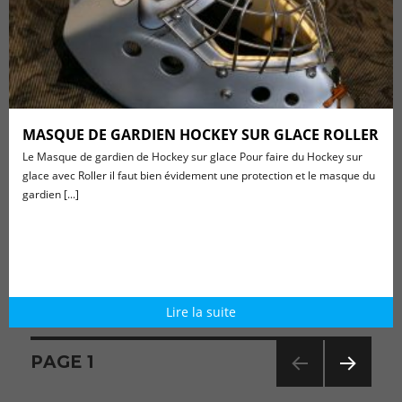
MASQUE DE GARDIEN HOCKEY SUR GLACE ROLLER
Le Masque de gardien de Hockey sur glace Pour faire du Hockey sur
glace avec Roller il faut bien évidement une protection et le masque du
gardien [...]
Lire la suite
Navigation
PAGE
1
PAG