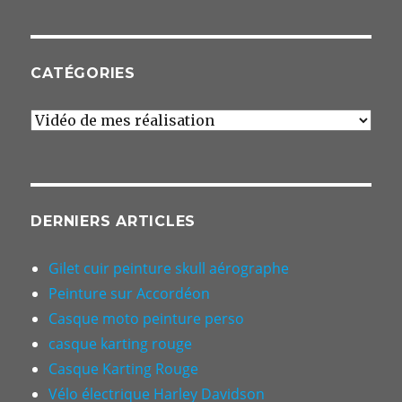
des
E
SUIV
articles
ANT
E
CATÉGORIES
Catégories
DERNIERS ARTICLES
Gilet cuir peinture skull aérographe
Peinture sur Accordéon
Casque moto peinture perso
casque karting rouge
Casque Karting Rouge
Vélo électrique Harley Davidson