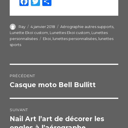
F
T
P
a
w
ar
c
itt
ta
e
er
g
Auteur
Ray
Publié
4 janvier 2018
Catégories
Aérographie autres supports
,
le
Lunette Ekoï custom
,
Lunettes Ekoï custom
,
Lunettes
b
er
personnalisées
Étiquettes
Ekoi
,
lunettes personnalisées
,
lunettes
o
sports
o
k
Navigation
PRÉCÉDENT
de
Casque moto Bell Bullitt
Publication
précédente :
l’article
SUIVANT
Nail Art l’art de décorer les
Publication
ongles à l’aérographe
suivante :