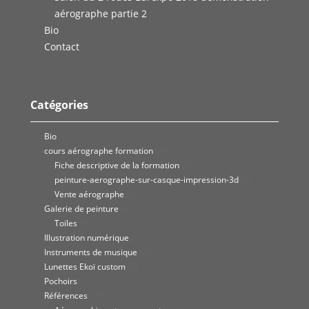
aérographe partie 2
Bio
Contact
Catégories
Bio
(1)
cours aérographe formation
(25)
Fiche descriptive de la formation
(2)
peinture-aerographe-sur-casque-impression-3d
(1)
Vente aérographe
(3)
Galerie de peinture
(81)
Toiles
(9)
Illustration numérique
(1)
Instruments de musique
(2)
Lunettes Ekoï custom
(5)
Pochoirs
(1)
Références
(239)