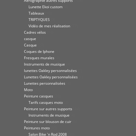
Aérographie autres supports
(149)
Lunette Ekoï custom
(4)
Tableaux
(10)
TRIPTYQUES
(3)
Vidéo de mes réalisation
(77)
Cadres vélos
(14)
casque
(21)
Casque
(27)
Coques de Iphone
(1)
Fresques murales
(4)
Instruments de musique
(4)
lunettes Oakley personnalisées
(1)
Lunettes Oakley personnalisées
(1)
Lunettes personnalisées
(4)
Moto
(33)
Peinture casques
(30)
Tarifs casques moto
(2)
Peinture sur autres supports
(44)
Instruments de musique
(4)
Peinture sur blouson de cuir
(6)
Peintures moto
(95)
Salon Bike 'n Rod 2008
(36)