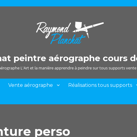
t peintre aérographe cours d
'aérographe L'Art et la manière apprendre à peindre sur tous supports vent
Vente aérographe
Réalisations tous supports
nture perso