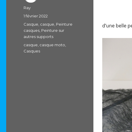
Auteur
Ray
Publié
1 février 2022
le
Catégories
Casque
,
casque
,
Peinture
d’une belle 
casques
,
Peinture sur
autres supports
Étiquettes
casque
,
casque moto
,
Casques