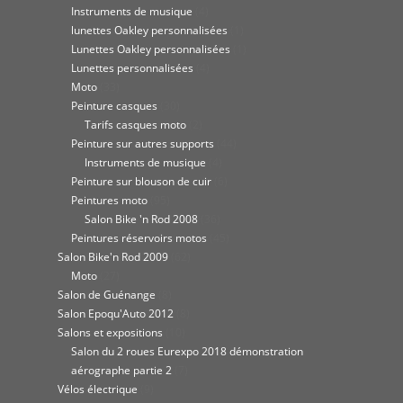
Instruments de musique
(4)
lunettes Oakley personnalisées
(1)
Lunettes Oakley personnalisées
(1)
Lunettes personnalisées
(4)
Moto
(33)
Peinture casques
(30)
Tarifs casques moto
(2)
Peinture sur autres supports
(44)
Instruments de musique
(4)
Peinture sur blouson de cuir
(6)
Peintures moto
(95)
Salon Bike 'n Rod 2008
(36)
Peintures réservoirs motos
(45)
Salon Bike'n Rod 2009
(62)
Moto
(27)
Salon de Guénange
(8)
Salon Epoqu'Auto 2012
(8)
Salons et expositions
(10)
Salon du 2 roues Eurexpo 2018 démonstration
aérographe partie 2
(7)
Vélos électrique
(9)