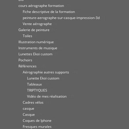
cours aérographe formation
(25)
Fiche descriptive de la formation
(2)
peinture-aerographe-sur-casque-impression-3d
(1)
Vente aérographe
(3)
Galerie de peinture
(81)
Toiles
(9)
Illustration numérique
(1)
Instruments de musique
(2)
Lunettes Ekoï custom
(5)
Pochoirs
(1)
Références
(239)
Aérographie autres supports
(149)
Lunette Ekoï custom
(4)
Tableaux
(10)
TRIPTYQUES
(3)
Vidéo de mes réalisation
(77)
Cadres vélos
(14)
casque
(21)
Casque
(27)
Coques de Iphone
(1)
Fresques murales
(4)