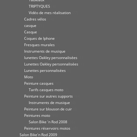
TRIPTYQUES
(3)
Vidéo de mes réalisation
(77)
Cadres vélos
(14)
casque
(21)
Casque
(27)
Coques de Iphone
(1)
Fresques murales
(4)
Instruments de musique
(4)
lunettes Oakley personnalisées
(1)
Lunettes Oakley personnalisées
(1)
Lunettes personnalisées
(4)
Moto
(33)
Peinture casques
(30)
Tarifs casques moto
(2)
Peinture sur autres supports
(44)
Instruments de musique
(4)
Peinture sur blouson de cuir
(6)
Peintures moto
(95)
Salon Bike 'n Rod 2008
(36)
Peintures réservoirs motos
(45)
Salon Bike'n Rod 2009
(62)