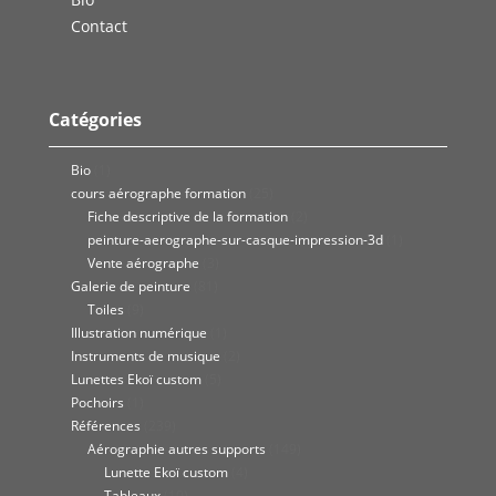
Contact
Catégories
Bio
(1)
cours aérographe formation
(25)
Fiche descriptive de la formation
(2)
peinture-aerographe-sur-casque-impression-3d
(1)
Vente aérographe
(3)
Galerie de peinture
(81)
Toiles
(9)
Illustration numérique
(1)
Instruments de musique
(2)
Lunettes Ekoï custom
(5)
Pochoirs
(1)
Références
(239)
Aérographie autres supports
(149)
Lunette Ekoï custom
(4)
Tableaux
(10)