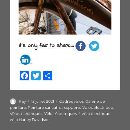
It's only fair to share...
F
T
P
a
w
ar
c
itt
ta
e
er
g
Auteur
Ray
Publié
13 juillet 2021
Catégories
Cadres vélos
,
Galerie de
le
peinture
,
Peinture sur autres supports
,
Vélos électrique
,
b
er
Vélos électriques
,
Vélos électriques
Étiquettes
vélo électrique
,
o
vélo Harley Davidson