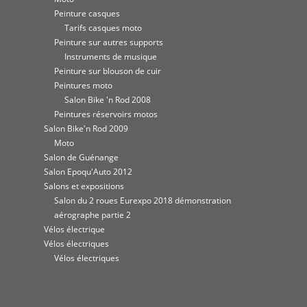
Peinture casques
(30)
Tarifs casques moto
(2)
Peinture sur autres supports
(44)
Instruments de musique
(4)
Peinture sur blouson de cuir
(6)
Peintures moto
(95)
Salon Bike 'n Rod 2008
(36)
Peintures réservoirs motos
(45)
Salon Bike'n Rod 2009
(62)
Moto
(27)
Salon de Guénange
(8)
Salon Epoqu'Auto 2012
(8)
Salons et expositions
(10)
Salon du 2 roues Eurexpo 2018 démonstration
aérographe partie 2
(7)
Vélos électrique
(9)
Vélos électriques
(12)
Vélos électriques
(8)