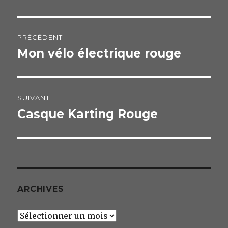
o
k
Navigation
PRÉCÉDENT
de
Mon vélo électrique rouge
Publication
précédente :
l’article
SUIVANT
Casque Karting Rouge
Publication
suivante :
ARCHIVES
Archives