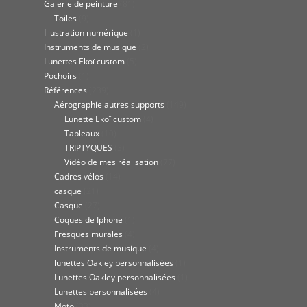
Galerie de peinture
(81)
Toiles
(9)
Illustration numérique
(1)
Instruments de musique
(2)
Lunettes Ekoï custom
(5)
Pochoirs
(1)
Références
(239)
Aérographie autres supports
(149)
Lunette Ekoï custom
(4)
Tableaux
(10)
TRIPTYQUES
(3)
Vidéo de mes réalisation
(77)
Cadres vélos
(14)
casque
(21)
Casque
(27)
Coques de Iphone
(1)
Fresques murales
(4)
Instruments de musique
(4)
lunettes Oakley personnalisées
(1)
Lunettes Oakley personnalisées
(1)
Lunettes personnalisées
(4)
Moto
(33)