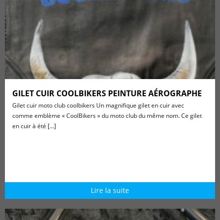
GILET CUIR COOLBIKERS PEINTURE AÉROGRAPHE
Gilet cuir moto club coolbikers Un magnifique gilet en cuir avec
comme emblème « CoolBikers » du moto club du même nom. Ce gilet
en cuir à été [...]
Lire la suite