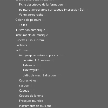
Fiche descriptive de la formation
(2)
peinture-aerographe-sur-casque-impression-3d
(1)
Vente aérographe
(3)
Galerie de peinture
(81)
Toiles
(9)
Illustration numérique
(1)
Instruments de musique
(2)
Lunettes Ekoï custom
(5)
Pochoirs
(1)
Références
(239)
Aérographie autres supports
(149)
Lunette Ekoï custom
(4)
Tableaux
(10)
TRIPTYQUES
(3)
Vidéo de mes réalisation
(77)
Cadres vélos
(14)
casque
(21)
Casque
(27)
Coques de Iphone
(1)
Fresques murales
(4)
Instruments de musique
(4)