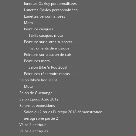
lunettes Oakley personnalisées
(1)
Lunettes Oakley personnalisées
(1)
Lunettes personnalisées
(4)
Moto
(33)
Peinture casques
(30)
Tarifs casques moto
(2)
Peinture sur autres supports
(44)
Instruments de musique
(4)
Peinture sur blouson de cuir
(6)
Peintures moto
(95)
Salon Bike 'n Rod 2008
(36)
Peintures réservoirs motos
(45)
Salon Bike'n Rod 2009
(62)
Moto
(27)
Salon de Guénange
(8)
Salon Epoqu'Auto 2012
(8)
Salons et expositions
(10)
Salon du 2 roues Eurexpo 2018 démonstration
aérographe partie 2
(7)
Vélos électrique
(9)
Vélos électriques
(12)