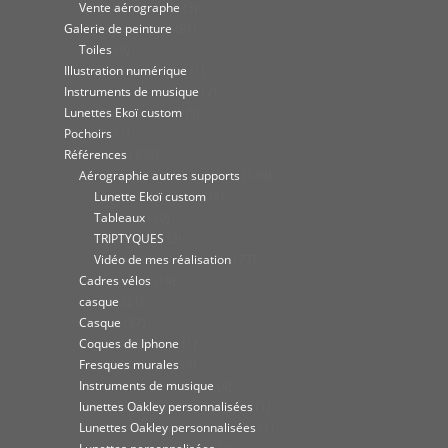
Vente aérographe
(3)
Galerie de peinture
(81)
Toiles
(9)
Illustration numérique
(1)
Instruments de musique
(2)
Lunettes Ekoï custom
(5)
Pochoirs
(1)
Références
(239)
Aérographie autres supports
(149)
Lunette Ekoï custom
(4)
Tableaux
(10)
TRIPTYQUES
(3)
Vidéo de mes réalisation
(77)
Cadres vélos
(14)
casque
(21)
Casque
(27)
Coques de Iphone
(1)
Fresques murales
(4)
Instruments de musique
(4)
lunettes Oakley personnalisées
(1)
Lunettes Oakley personnalisées
(1)