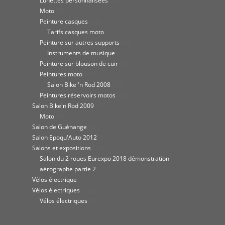
Lunettes personnalisées
(4)
Moto
(33)
Peinture casques
(30)
Tarifs casques moto
(2)
Peinture sur autres supports
(44)
Instruments de musique
(4)
Peinture sur blouson de cuir
(6)
Peintures moto
(95)
Salon Bike 'n Rod 2008
(36)
Peintures réservoirs motos
(45)
Salon Bike'n Rod 2009
(62)
Moto
(27)
Salon de Guénange
(8)
Salon Epoqu'Auto 2012
(8)
Salons et expositions
(10)
Salon du 2 roues Eurexpo 2018 démonstration
aérographe partie 2
(7)
Vélos électrique
(9)
Vélos électriques
(12)
Vélos électriques
(8)