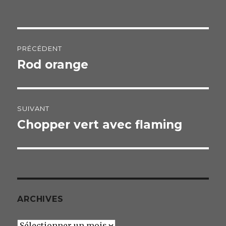
b
er
o
o
Navigation
k
PRÉCÉDENT
de
Rod orange
Publication
précédente :
l’article
SUIVANT
Chopper vert avec flaming
Publication
suivante :
ARCHIVES
Archives