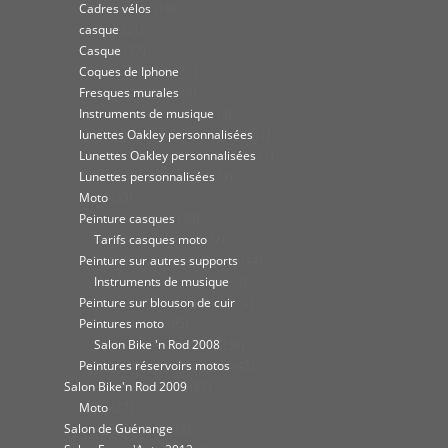
Cadres vélos
(14)
casque
(21)
Casque
(27)
Coques de Iphone
(1)
Fresques murales
(4)
Instruments de musique
(4)
lunettes Oakley personnalisées
(1)
Lunettes Oakley personnalisées
(1)
Lunettes personnalisées
(4)
Moto
(33)
Peinture casques
(30)
Tarifs casques moto
(2)
Peinture sur autres supports
(44)
Instruments de musique
(4)
Peinture sur blouson de cuir
(6)
Peintures moto
(95)
Salon Bike 'n Rod 2008
(36)
Peintures réservoirs motos
(45)
Salon Bike'n Rod 2009
(62)
Moto
(27)
Salon de Guénange
(8)