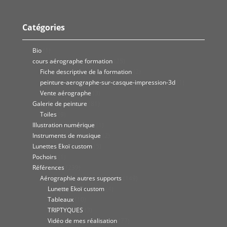
Catégories
Bio
(1)
cours aérographe formation
(25)
Fiche descriptive de la formation
(2)
peinture-aerographe-sur-casque-impression-3d
(1)
Vente aérographe
(3)
Galerie de peinture
(81)
Toiles
(9)
Illustration numérique
(1)
Instruments de musique
(2)
Lunettes Ekoï custom
(5)
Pochoirs
(1)
Références
(239)
Aérographie autres supports
(149)
Lunette Ekoï custom
(4)
Tableaux
(10)
TRIPTYQUES
(3)
Vidéo de mes réalisation
(77)