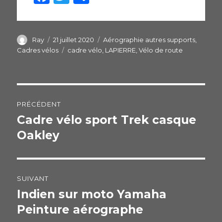
a
w
ar
c
itt
ta
e
er
g
Auteur
Ray
Publié
21 juillet 2020
Catégories
Aérographie autres supports
,
le
Cadres vélos
Étiquettes
cadre vélo
,
LAPIERRE
,
Vélo de route
b
er
o
o
Navigation
k
PRÉCÉDENT
de
Cadre vélo sport Trek casque
Publication
Oakley
précédente :
l’article
SUIVANT
Indien sur moto Yamaha
Publication
Peinture aérographe
suivante :