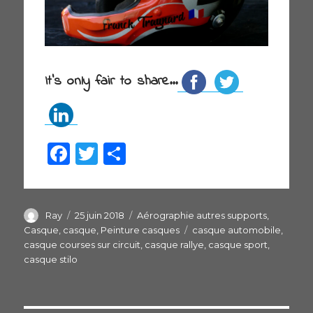
It's only fair to share...
F
T
P
a
w
ar
c
itt
ta
e
er
g
Auteur
Ray
Publié
25 juin 2018
Catégories
Aérographie autres supports
,
le
Casque
,
casque
,
Peinture casques
Étiquettes
casque automobile
,
b
er
casque courses sur circuit
,
casque rallye
,
casque sport
,
o
casque stilo
o
k