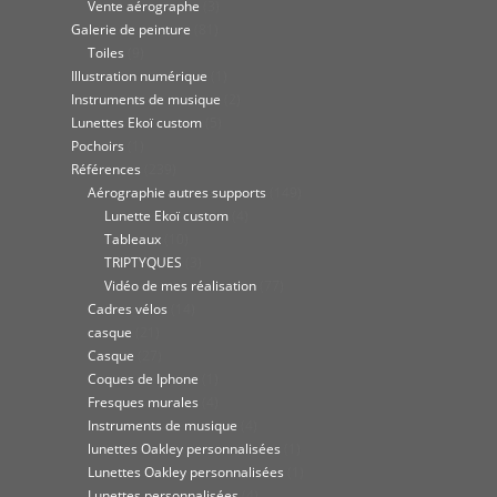
Vente aérographe
(3)
Galerie de peinture
(81)
Toiles
(9)
Illustration numérique
(1)
Instruments de musique
(2)
Lunettes Ekoï custom
(5)
Pochoirs
(1)
Références
(239)
Aérographie autres supports
(149)
Lunette Ekoï custom
(4)
Tableaux
(10)
TRIPTYQUES
(3)
Vidéo de mes réalisation
(77)
Cadres vélos
(14)
casque
(21)
Casque
(27)
Coques de Iphone
(1)
Fresques murales
(4)
Instruments de musique
(4)
lunettes Oakley personnalisées
(1)
Lunettes Oakley personnalisées
(1)
Lunettes personnalisées
(4)