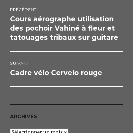
Navigation
PRÉCÉDENT
de
Cours aérographe utilisation
Publication
des pochoir Vahiné à fleur et
précédente :
l’article
tatouages tribaux sur guitare
SUIVANT
Cadre vélo Cervelo rouge
Publication
suivante :
ARCHIVES
Archives