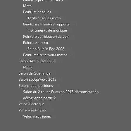
Moto
(33)
Peinture casques
(30)
Tarifs casques moto
(2)
Peinture sur autres supports
(44)
Instruments de musique
(4)
Peinture sur blouson de cuir
(6)
Peintures moto
(95)
Salon Bike 'n Rod 2008
(36)
Peintures réservoirs motos
(45)
Salon Bike'n Rod 2009
(62)
Moto
(27)
Salon de Guénange
(8)
Salon Epoqu'Auto 2012
(8)
Salons et expositions
(10)
Salon du 2 roues Eurexpo 2018 démonstration
aérographe partie 2
(7)
Vélos électrique
(9)
Vélos électriques
(12)
Vélos électriques
(8)