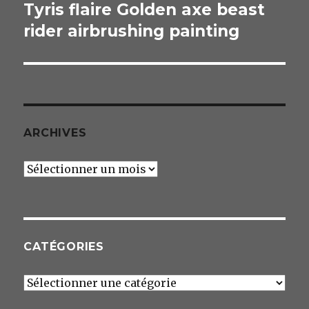
Tyris flaire Golden axe beast
Publication
rider airbrushing painting
suivante :
ARCHIVES
Archives
CATÉGORIES
Catégories