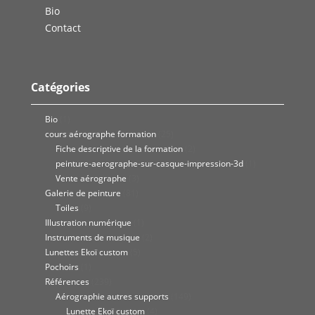
Bio
Contact
Catégories
Bio
(1)
cours aérographe formation
(25)
Fiche descriptive de la formation
(2)
peinture-aerographe-sur-casque-impression-3d
(1)
Vente aérographe
(3)
Galerie de peinture
(81)
Toiles
(9)
Illustration numérique
(1)
Instruments de musique
(2)
Lunettes Ekoï custom
(5)
Pochoirs
(1)
Références
(239)
Aérographie autres supports
(149)
Lunette Ekoï custom
(4)