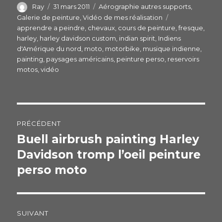
e
er
g
Auteur
Ray
Publié
31 mars 2011
Catégories
Aérographie autres supports
,
le
Galerie de peinture
,
Vidéo de mes réalisation
Étiquettes
b
er
apprendre a peindre
,
chevaux
,
cours de peinture
,
fresque
,
o
harley
,
harley davidson custom
,
indian spirit
,
Indiens
d'Amérique du nord
,
moto
,
motorbike
,
musique indienne
,
o
painting
,
paysages américains
,
peinture perso
,
reservoirs
k
motos
,
vidéo
Navigation
PRÉCÉDENT
de
Buell airbrush painting Harley
Publication
Davidson tromp l’oeil peinture
précédente :
l’article
perso moto
SUIVANT