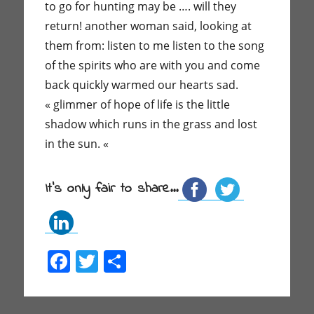
to go for hunting may be …. will they
return! another woman said, looking at
them from: listen to me listen to the song
of the spirits who are with you and come
back quickly warmed our hearts sad.
« glimmer of hope of life is the little
shadow which runs in the grass and lost
in the sun. «
It's only fair to share...
F
T
P
a
w
ar
c
itt
ta