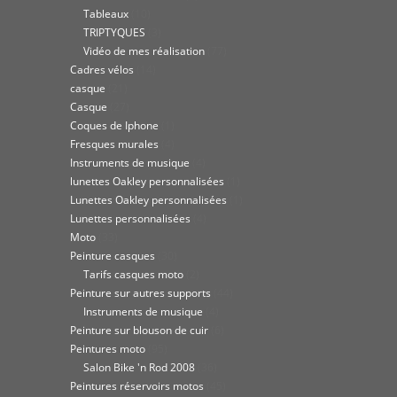
Tableaux
(10)
TRIPTYQUES
(3)
Vidéo de mes réalisation
(77)
Cadres vélos
(14)
casque
(21)
Casque
(27)
Coques de Iphone
(1)
Fresques murales
(4)
Instruments de musique
(4)
lunettes Oakley personnalisées
(1)
Lunettes Oakley personnalisées
(1)
Lunettes personnalisées
(4)
Moto
(33)
Peinture casques
(30)
Tarifs casques moto
(2)
Peinture sur autres supports
(44)
Instruments de musique
(4)
Peinture sur blouson de cuir
(6)
Peintures moto
(95)
Salon Bike 'n Rod 2008
(36)
Peintures réservoirs motos
(45)