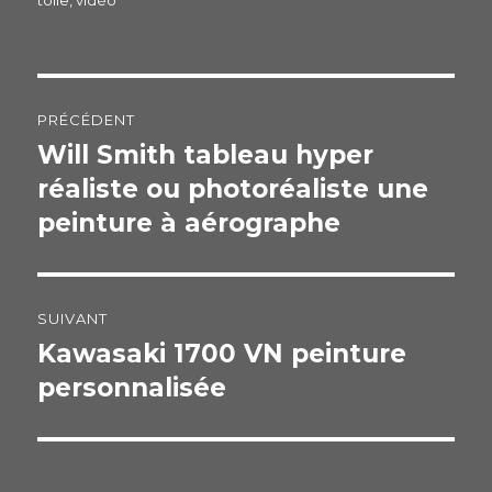
o
k
Navigation
PRÉCÉDENT
de
Will Smith tableau hyper
Publication
réaliste ou photoréaliste une
précédente :
l’article
peinture à aérographe
SUIVANT
Kawasaki 1700 VN peinture
Publication
personnalisée
suivante :