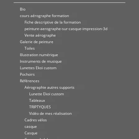
Bio
(1)
cours aérographe formation
(25)
Fiche descriptive de la formation
(2)
peinture-aerographe-sur-casque-impression-3d
(1)
Vente aérographe
(3)
Galerie de peinture
(81)
Toiles
(9)
Illustration numérique
(1)
Instruments de musique
(2)
Lunettes Ekoï custom
(5)
Pochoirs
(1)
Références
(239)
Aérographie autres supports
(149)
Lunette Ekoï custom
(4)
Tableaux
(10)
TRIPTYQUES
(3)
Vidéo de mes réalisation
(77)
Cadres vélos
(14)
casque
(21)
Casque
(27)