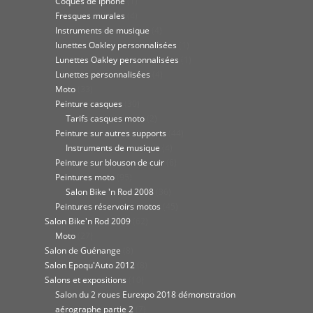
Coques de Iphone
(1)
Fresques murales
(4)
Instruments de musique
(4)
lunettes Oakley personnalisées
(1)
Lunettes Oakley personnalisées
(1)
Lunettes personnalisées
(4)
Moto
(33)
Peinture casques
(30)
Tarifs casques moto
(2)
Peinture sur autres supports
(44)
Instruments de musique
(4)
Peinture sur blouson de cuir
(6)
Peintures moto
(95)
Salon Bike 'n Rod 2008
(36)
Peintures réservoirs motos
(45)
Salon Bike'n Rod 2009
(62)
Moto
(27)
Salon de Guénange
(8)
Salon Epoqu'Auto 2012
(8)
Salons et expositions
(10)
Salon du 2 roues Eurexpo 2018 démonstration
aérographe partie 2
(7)