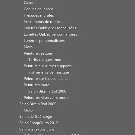
Casque
(27)
Coques de Iphone
(1)
Fresques murales
(4)
Instruments de musique
(4)
lunettes Oakley personnalisées
(1)
Lunettes Oakley personnalisées
(1)
Lunettes personnalisées
(4)
Moto
(33)
Peinture casques
(30)
Tarifs casques moto
(2)
Peinture sur autres supports
(44)
Instruments de musique
(4)
Peinture sur blouson de cuir
(6)
Peintures moto
(95)
Salon Bike 'n Rod 2008
(36)
Peintures réservoirs motos
(45)
Salon Bike'n Rod 2009
(62)
Moto
(27)
Salon de Guénange
(8)
Salon Epoqu'Auto 2012
(8)
Salons et expositions
(10)