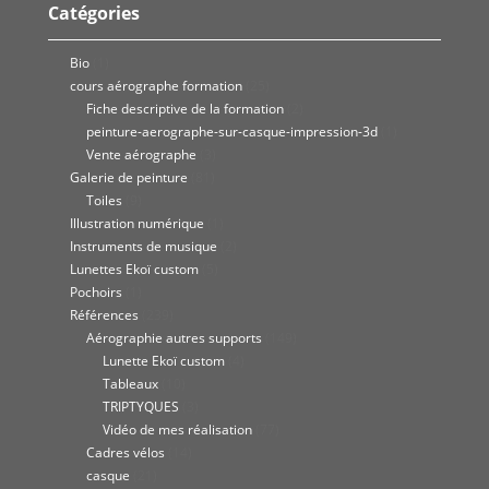
Catégories
Bio
(1)
cours aérographe formation
(25)
Fiche descriptive de la formation
(2)
peinture-aerographe-sur-casque-impression-3d
(1)
Vente aérographe
(3)
Galerie de peinture
(81)
Toiles
(9)
Illustration numérique
(1)
Instruments de musique
(2)
Lunettes Ekoï custom
(5)
Pochoirs
(1)
Références
(239)
Aérographie autres supports
(149)
Lunette Ekoï custom
(4)
Tableaux
(10)
TRIPTYQUES
(3)
Vidéo de mes réalisation
(77)
Cadres vélos
(14)
casque
(21)