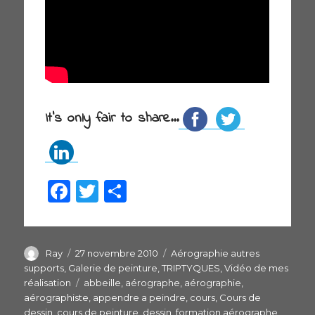
It's only fair to share...
F
T
P
a
w
ar
c
itt
ta
e
er
g
Auteur
Ray
Publié
27 novembre 2010
Catégories
Aérographie autres
le
supports
,
Galerie de peinture
,
TRIPTYQUES
,
Vidéo de mes
b
er
réalisation
Étiquettes
abbeille
,
aérographe
,
aérographie
,
o
aérographiste
,
appendre a peindre
,
cours
,
Cours de
dessin
,
cours de peinture
,
dessin
,
formation aérographe
,