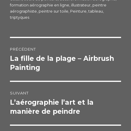
o
formation aérographie en ligne
,
illustrateur
,
peintre
k
aérographiste
,
peintre sur toile
,
Peinture
,
tableau
,
triptyques
Navigation
PRÉCÉDENT
de
La fille de la plage – Airbrush
Publication
Painting
précédente :
l’article
SUIVANT
L’aérographie l’art et la
Publication
manière de peindre
suivante :