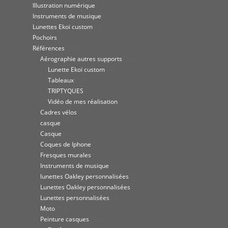
Illustration numérique
(1)
Instruments de musique
(2)
Lunettes Ekoï custom
(5)
Pochoirs
(1)
Références
(239)
Aérographie autres supports
(149)
Lunette Ekoï custom
(4)
Tableaux
(10)
TRIPTYQUES
(3)
Vidéo de mes réalisation
(77)
Cadres vélos
(14)
casque
(21)
Casque
(27)
Coques de Iphone
(1)
Fresques murales
(4)
Instruments de musique
(4)
lunettes Oakley personnalisées
(1)
Lunettes Oakley personnalisées
(1)
Lunettes personnalisées
(4)
Moto
(33)
Peinture casques
(30)