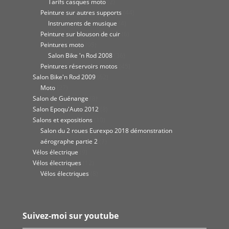
Tarifs casques moto
(2)
Peinture sur autres supports
(44)
Instruments de musique
(4)
Peinture sur blouson de cuir
(6)
Peintures moto
(95)
Salon Bike 'n Rod 2008
(36)
Peintures réservoirs motos
(45)
Salon Bike'n Rod 2009
(62)
Moto
(27)
Salon de Guénange
(8)
Salon Epoqu'Auto 2012
(8)
Salons et expositions
(10)
Salon du 2 roues Eurexpo 2018 démonstration
aérographe partie 2
(7)
Vélos électrique
(9)
Vélos électriques
(12)
Vélos électriques
(8)
Suivez-moi sur youtube