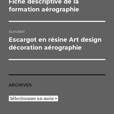
Fiche descriptive de la
Publication
formation aérographie
précédente :
l’article
SUIVANT
Escargot en résine Art design
Publication
décoration aérographie
suivante :
ARCHIVES
Archives