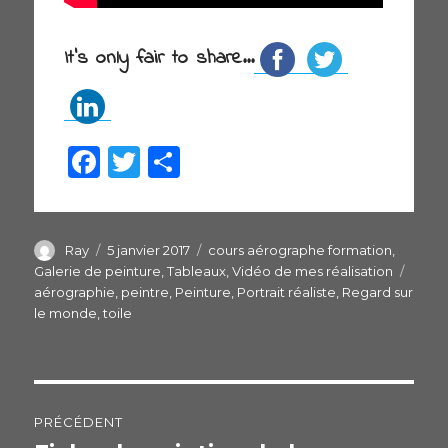
It's only fair to share...
F
T
P
a
w
ar
c
itt
ta
e
er
g
Auteur
Ray
Publié
5 janvier 2017
Catégories
cours aérographe formation
,
le
Galerie de peinture
,
Tableaux
,
Vidéo de mes réalisation
Étiqu
b
er
aérographie
,
peintre
,
Peinture
,
Portrait réaliste
,
Regard sur
o
le monde
,
toile
o
k
Navigation
PRÉCÉDENT
de