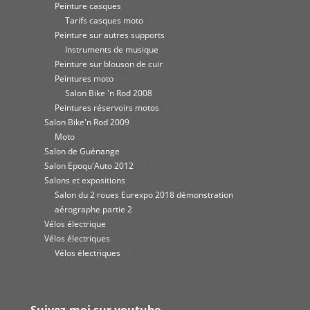
Peinture casques
(30)
Tarifs casques moto
(2)
Peinture sur autres supports
(44)
Instruments de musique
(4)
Peinture sur blouson de cuir
(6)
Peintures moto
(95)
Salon Bike 'n Rod 2008
(36)
Peintures réservoirs motos
(45)
Salon Bike'n Rod 2009
(62)
Moto
(27)
Salon de Guénange
(8)
Salon Epoqu'Auto 2012
(8)
Salons et expositions
(10)
Salon du 2 roues Eurexpo 2018 démonstration
aérographe partie 2
(7)
Vélos électrique
(9)
Vélos électriques
(12)
Vélos électriques
(8)
Suivez-moi sur youtube