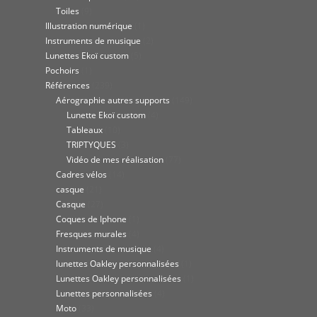
Toiles
(9)
Illustration numérique
(1)
Instruments de musique
(2)
Lunettes Ekoï custom
(5)
Pochoirs
(1)
Références
(239)
Aérographie autres supports
(149)
Lunette Ekoï custom
(4)
Tableaux
(10)
TRIPTYQUES
(3)
Vidéo de mes réalisation
(77)
Cadres vélos
(14)
casque
(21)
Casque
(27)
Coques de Iphone
(1)
Fresques murales
(4)
Instruments de musique
(4)
lunettes Oakley personnalisées
(1)
Lunettes Oakley personnalisées
(1)
Lunettes personnalisées
(4)
Moto
(33)