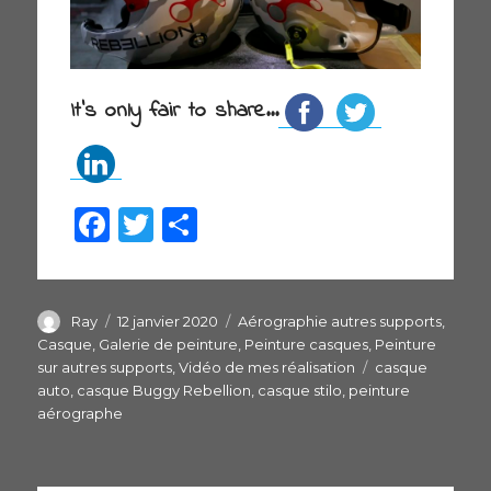
It's only fair to share...
F
T
P
a
w
ar
c
itt
ta
e
er
g
Auteur
Ray
Publié
12 janvier 2020
Catégories
Aérographie autres supports
,
le
Casque
,
Galerie de peinture
,
Peinture casques
,
Peinture
b
er
sur autres supports
,
Vidéo de mes réalisation
Étiquettes
casque
o
auto
,
casque Buggy Rebellion
,
casque stilo
,
peinture
aérographe
o
k