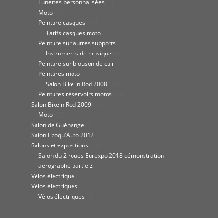
Lunettes personnalisées
(4)
Moto
(33)
Peinture casques
(30)
Tarifs casques moto
(2)
Peinture sur autres supports
(44)
Instruments de musique
(4)
Peinture sur blouson de cuir
(6)
Peintures moto
(95)
Salon Bike 'n Rod 2008
(36)
Peintures réservoirs motos
(45)
Salon Bike'n Rod 2009
(62)
Moto
(27)
Salon de Guénange
(8)
Salon Epoqu'Auto 2012
(8)
Salons et expositions
(10)
Salon du 2 roues Eurexpo 2018 démonstration
aérographe partie 2
(7)
Vélos électrique
(9)
Vélos électriques
(12)
Vélos électriques
(8)