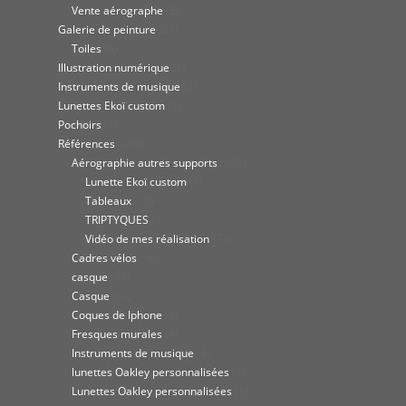
Vente aérographe
(3)
Galerie de peinture
(81)
Toiles
(9)
Illustration numérique
(1)
Instruments de musique
(2)
Lunettes Ekoï custom
(5)
Pochoirs
(1)
Références
(239)
Aérographie autres supports
(149)
Lunette Ekoï custom
(4)
Tableaux
(10)
TRIPTYQUES
(3)
Vidéo de mes réalisation
(77)
Cadres vélos
(14)
casque
(21)
Casque
(27)
Coques de Iphone
(1)
Fresques murales
(4)
Instruments de musique
(4)
lunettes Oakley personnalisées
(1)
Lunettes Oakley personnalisées
(1)