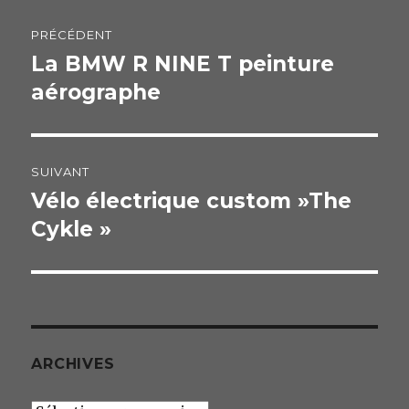
Navigation
PRÉCÉDENT
de
La BMW R NINE T peinture
Publication
aérographe
précédente :
l’article
SUIVANT
Vélo électrique custom »The
Publication
Cykle »
suivante :
ARCHIVES