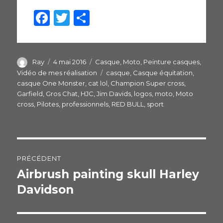
F
T
P
a
w
ar
c
itt
ta
e
er
g
Auteur
Ray
Publié
4 mai 2016
Catégories
Casque
,
Moto
,
Peinture casques
,
le
Vidéo de mes réalisation
Étiquettes
casque
,
Casque équitation
,
b
er
casque One Monster
,
cat lol
,
Champion Super cross
,
o
Garfield
,
Gros Chat
,
HJC
,
Jim Davids
,
logos
,
moto
,
Moto
cross
,
Pilotes
,
professionnels
,
RED BULL
,
sport
o
k
Navigation
PRÉCÉDENT
de
Airbrush painting skull Harley
Publication
Davidson
précédente :
l’article