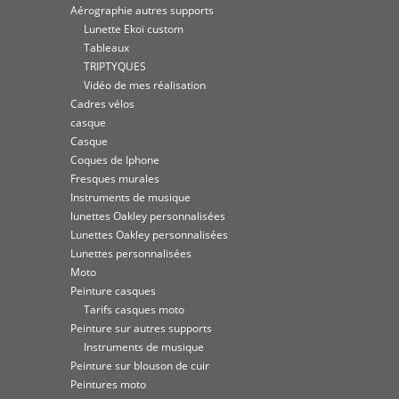
Aérographie autres supports
(149)
Lunette Ekoï custom
(4)
Tableaux
(10)
TRIPTYQUES
(3)
Vidéo de mes réalisation
(77)
Cadres vélos
(14)
casque
(21)
Casque
(27)
Coques de Iphone
(1)
Fresques murales
(4)
Instruments de musique
(4)
lunettes Oakley personnalisées
(1)
Lunettes Oakley personnalisées
(1)
Lunettes personnalisées
(4)
Moto
(33)
Peinture casques
(30)
Tarifs casques moto
(2)
Peinture sur autres supports
(44)
Instruments de musique
(4)
Peinture sur blouson de cuir
(6)
Peintures moto
(95)