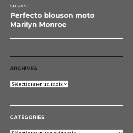
SUIVANT
Perfecto blouson moto
Publication
Marilyn Monroe
suivante :
ARCHIVES
Archives
CATÉGORIES
Catégories