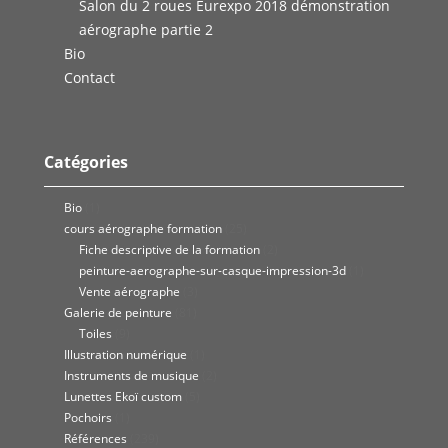
Salon du 2 roues Eurexpo 2018 démonstration
aérographe partie 2
Bio
Contact
Catégories
Bio
(1)
cours aérographe formation
(25)
Fiche descriptive de la formation
(2)
peinture-aerographe-sur-casque-impression-3d
(1)
Vente aérographe
(3)
Galerie de peinture
(81)
Toiles
(9)
Illustration numérique
(1)
Instruments de musique
(2)
Lunettes Ekoï custom
(5)
Pochoirs
(1)
Références
(239)