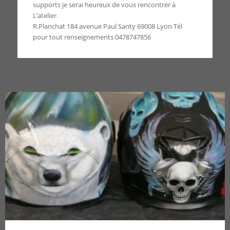
supports je serai heureux de vous rencontrer à
L’atelier.
R.Planchat 184 avenue Paul Santy 69008 Lyon Tél
pour tout renseignements 0478747856