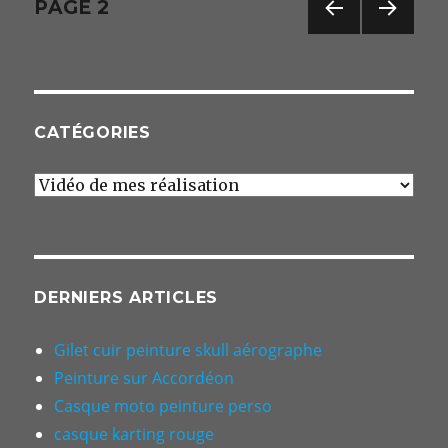
Navigation
PAGE
2
PAG
PAG
des
E
E
PRÉC
SUIV
articles
ÉDE
ANT
NTE
E
CATÉGORIES
Catégories
DERNIERS ARTICLES
Gilet cuir peinture skull aérographe
Peinture sur Accordéon
Casque moto peinture perso
casque karting rouge