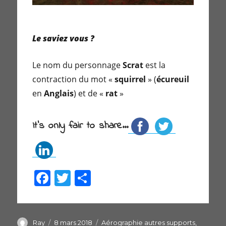
Le saviez vous ?
Le nom du personnage
Scrat
est la
contraction du mot «
squirrel
» (
écureuil
en
Anglais
) et de «
rat
»
It's only fair to share...
F
T
P
a
w
ar
c
itt
ta
Auteur
Ray
Publié
8 mars 2018
Catégories
Aérographie autres supports
,