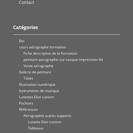
Contact
Catégories
Bio
(1)
cours aérographe formation
(25)
Fiche descriptive de la formation
(2)
peinture-aerographe-sur-casque-impression-3d
(1)
Vente aérographe
(3)
Galerie de peinture
(81)
Toiles
(9)
Illustration numérique
(1)
Instruments de musique
(2)
Lunettes Ekoï custom
(5)
Pochoirs
(1)
Références
(239)
Aérographie autres supports
(149)
Lunette Ekoï custom
(4)
Tableaux
(10)