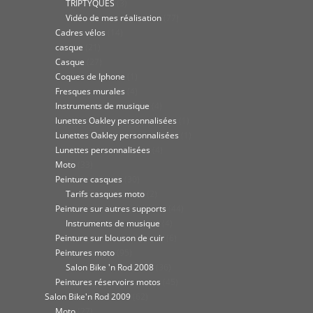
TRIPTYQUES
(3)
Vidéo de mes réalisation
(77)
Cadres vélos
(14)
casque
(21)
Casque
(27)
Coques de Iphone
(1)
Fresques murales
(4)
Instruments de musique
(4)
lunettes Oakley personnalisées
(1)
Lunettes Oakley personnalisées
(1)
Lunettes personnalisées
(4)
Moto
(33)
Peinture casques
(30)
Tarifs casques moto
(2)
Peinture sur autres supports
(44)
Instruments de musique
(4)
Peinture sur blouson de cuir
(6)
Peintures moto
(95)
Salon Bike 'n Rod 2008
(36)
Peintures réservoirs motos
(45)
Salon Bike'n Rod 2009
(62)
Moto
(27)