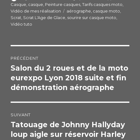
e
er
g
le
Casque
,
casque
,
Peinture casques
,
Tarifs casques moto
,
b
er
Vidéo de mes réalisation
Étiquettes
aérographe
,
casque moto
,
o
Scrat
,
Scrat L'Age de Glace
,
sourire sur casque moto
,
Vidéo tuto
o
k
Navigation
PRÉCÉDENT
de
Salon du 2 roues et de la moto
Publication
eurexpo Lyon 2018 suite et fin
précédente :
l’article
démonstration aérographe
SUIVANT
Tatouage de Johnny Hallyday
Publication
loup aigle sur réservoir Harley
suivante :